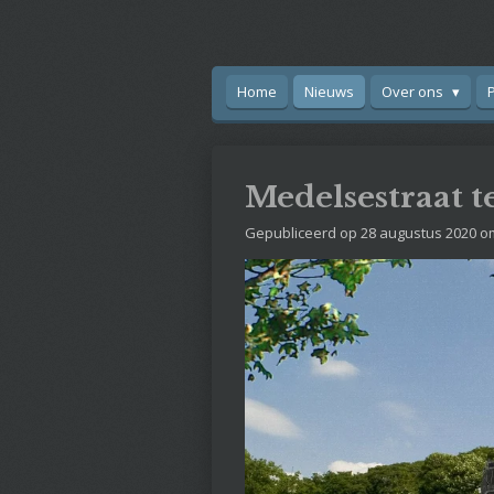
Ga
direct
naar
Home
Nieuws
Over ons
de
hoofdinhoud
Medelsestraat te
Gepubliceerd op 28 augustus 2020 o