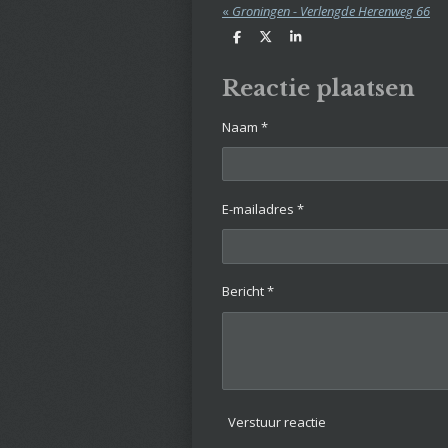
«
Groningen - Verlengde Herenweg 66
D
D
S
e
e
h
l
e
a
e
l
r
Reactie plaatsen
n
e
Naam *
E-mailadres *
Bericht *
Verstuur reactie