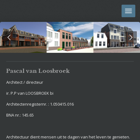
Ga
direct
naar
de
hoofdinhoud
Pascal van Loosbroek
Architect / directeur
ir. P.P van LOOSBROEK bi
Architectenregisternr. : 1.050415.016
BNA nr.: 145.65
Architectuur dient mensen uit te dagen van het leven te genieten.