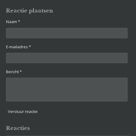
e
e
h
e
l
e
a
l
e
l
r
e
Reactie plaatsen
n
e
n
Naam *
E-mailadres *
Bericht *
Verstuur reactie
Reacties